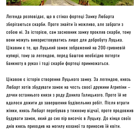
Легенда розповідає, що в стінах фортеці Замку Любарта
зберігаються скарби. Проте знайти їх можливо, але забрати з
собою ні. За історією, сам засновник замку прокляв скарби, тому
вони можуть використовуватись лише для добробуту Луцька.
Цікавим є те, що Луцький замок зображений на 200-гривневій
купюрі, тому за легендою, перед баштою необхідно потерти
банкноту в руках і тоді скарби фортеці примножаться.
Цікавою є історія створення Луцького замку. За легендою, князь
Любарт хотів збудувати замок на честь своєї дружини Агрипіни –
дочки останнього князя з роду Данила Галицького. Проте їй не
вдалося дожити до завершення будівельних робіт. Після втрати
жінки, князь Любарт перебував у тяжкому відчаї, проте продовжив
будувати замок, який до сих пір височіє в Луцьку. До кінця своїх
днів князь приходив на могилу коханої та приносив їй квіти.