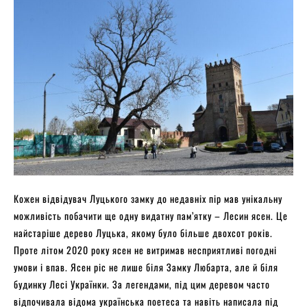
Кожен відвідувач Луцького замку до недавніх пір мав унікальну
можливість побачити ще одну видатну пам’ятку – Лесин ясен. Це
найстаріше дерево Луцька, якому було більше двохсот років.
Проте літом 2020 року ясен не витримав несприятливі погодні
умови і впав. Ясен ріс не лише біля Замку Любарта, але й біля
будинку Лесі Українки. За легендами, під цим деревом часто
відпочивала відома українська поетеса та навіть написала під