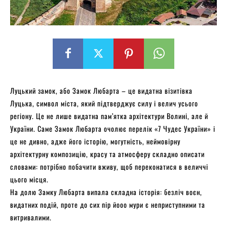
Луцький замок, або Замок Любарта – це видатна візитівка
Луцька, символ міста, який підтверджує силу і велич усього
регіону. Це не лише видатна пам’ятка архітектури Волині, але й
України. Саме Замок Любарта очолює перелік «7 Чудес України» і
це не дивно, адже його історію, могутність, неймовірну
архітектурну композицію, красу та атмосферу складно описати
словами: потрібно побачити вживу, щоб переконатися в величчі
цього місця.
На долю Замку Любарта випала складна історія: безліч воєн,
видатних подій, проте до сих пір йооо мури є неприступними та
витривалими.