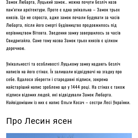
Замок Любарта, Луцький замок.. можна почути безліч назв
пам’ятки архітектури. Проте є одна унікальна – Замок трьох
князів. Це не спроста, адже замок почали будувати за часів
Любарта, після його смерті будівництво продовжилось під
керівництвом Вітовта. Зведення замку завершилось за часів
Свидригайла. Саме тому назва Замок трьох князів є цілком
доречною.
Унікальності та особливості Луцькому замку надають безліч
написів на його стінах. Їх залишали відвідувачі на згадку про
себе. Вдалося зберегти і стародавні підписи, зокрема
найстаріший напис зроблено ще у 1444 році. На стінах є також
підписи відомих людей, які відвідували Замок Любарта.
Найвідомішим із них є напис Ольги Косач – сестри Лесі Українки.
Про Лесин ясен