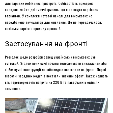
для зарядки мобільних пристроїв. Собівартість пристрою
складає майже дві тисячі гривень, що є не надто вартісним
варіантом. У комплекті готової панелі для військових не
передбачено акумулятор для живлення. Це не передбачалося,
оскільки вартість приладу зросла б.
Застосування на фронті
Розголос щодо розробки серед українських військових був
суттєвий. Згодом вони самі почали телефонувати викладачам аби
ті безшумні конструкції якнайшвидше постачали на фронт. Перші
півсотні зарядних модулів показали значний ефект. Також користь
від перетворювачів напруги на 220 В та павербанків оцінили
захисники.