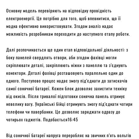
Основну модель перевіряють на відповідну провідність
електроенергії. Це потрібно для того, щоб впевнитися, що її
модна ефективно використовувати. Згодом аналіз надає
можливість розробникам переходити до наступного етапу роботи.
Далі розпочинається ще один етап відповідальної діяльності: з
боку панелей свердлять отвори, аби згодом фахівці могли
скріплювати деталі, закріплюють ніжки з панеллю та з’єднують
конектори. Деталі фахівці розташовують паралельно один до
одного. Поступово процес надає змогу під’єднати до затискачів
самої сонячної батареї. Кожен блок дозволяє захистити техніку
від окисів. Після тривалої підготовки сонячна панель отримує
невелику вагу. Українські бійці отримують змогу під’єднати чотири
телефони чи павербанки. Це дозволяє заряджати одразу до
чотирьох гаджетів. Подобається16:45
Від сонячної батареї напруга переробляє на звичних п’ять вольтів