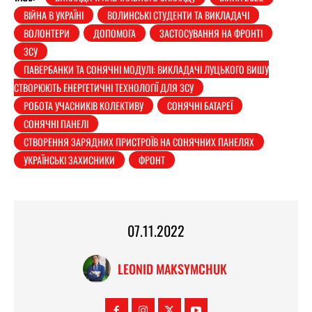
ВІЙНА В УКРАЇНІ
ВОЛИНСЬКІ СТУДЕНТИ ТА ВИКЛАДАЧІ
ВОЛОНТЕРИ
ДОПОМОГА
ЗАСТОСУВАННЯ НА ФРОНТІ
ЗСУ
ПАВЕРБАНКИ ТА СОНЯЧНІ МОДУЛІ: ВИКЛАДАЧІ ЛУЦЬКОГО ВИШУ
СТВОРЮЮТЬ ЕНЕРГЕТИЧНІ ТЕХНОЛОГІЇ ДЛЯ ЗСУ
РОБОТА УЧАСНИКІВ КОЛЕКТИВУ
СОНЯЧНІ БАТАРЕЇ
СОНЯЧНІ ПАНЕЛІ
СТВОРЕННЯ ЗАРЯДНИХ ПРИСТРОЇВ НА СОНЯЧНИХ ПАНЕЛЯХ
УКРАЇНСЬКІ ЗАХИСНИКИ
ФРОНТ
07.11.2022
LEONID MAKSYMCHUK