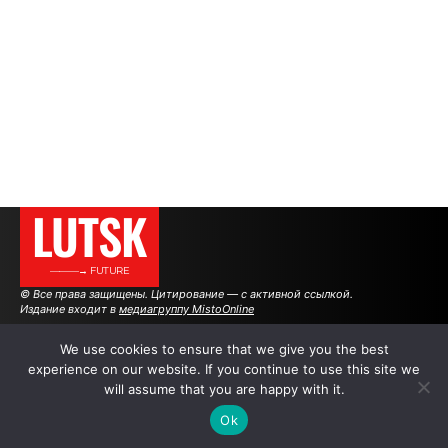
LUTSK
———→ FUTURE
© Все права защищены. Цитирование — с активной ссылкой.
Издание входит в
медиагруппу MistoOnline
We use cookies to ensure that we give you the best
experience on our website. If you continue to use this site we
АВТОРЫ
|
РЕКЛАМА НА САЙТЕ
will assume that you are happy with it.
Ok
.
.
.