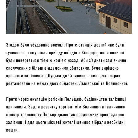
Згодом було збудовано вокзал. Проте станція довгий час була
тупиковою, тому після приїзду поїздів з Ківерців, вони повинні
були повертатися тією ж колією назад. Аби з’єднати залізничне
сполучення з більш віддаленими областями, було вирішено
провести залізницю з Луцька до Стоянева – села, яке зараз
розташоване на межах двох областей: Львівської та Волинської.
Проте через окупацію регіонів Польщею, будівництво залізниці
припинили. Задля розвитку торгівлі між Волинню та Галичиною
міністр транспорту Польщі дозволив продовжити прокладання
залізниці і для цього місцеві жителі швидко зібрали необхідні
кошти.