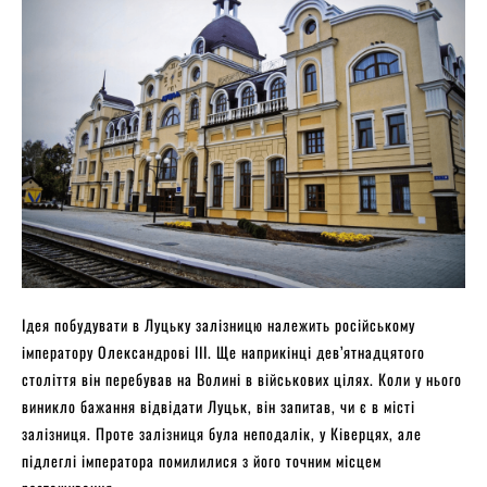
Ідея побудувати в Луцьку залізницю належить російському
імператору Олександрові ІІІ. Ще наприкінці дев’ятнадцятого
століття він перебував на Волині в військових цілях. Коли у нього
виникло бажання відвідати Луцьк, він запитав, чи є в місті
залізниця. Проте залізниця була неподалік, у Ківерцях, але
підлеглі імператора помилилися з його точним місцем