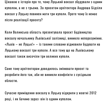
Цікавою є історія про те, чому Луцький вокзал збудували з одним
куполом, а не з трьома. За проєктом архітектора Андроша Бідзіля
вокзал у Луцьку повинен мати три куполи. Проте чому їх немає
після реалізації проєкту?
Коли Волинська область презентувала проєкт будівництва
вокзалу начальнику Львівської залізниці, виникло непорозуміння.
«Львів – не Луцьк!» – із такими словами відмовили будувати на
Луцькому вокзалі три куполи. А все тому що на Львівському
вокзалі також височіли три великих куполи.
Саме тому архітекторам доводилось змінювати проєкт та
розробити його так, аби не виникли конфлікти з сусідньою
областю.
Сучасне приміщення вокзалу в Луцьку відкрили у жовтні 2012
році, і як бачимо зараз: він із одним куполом.