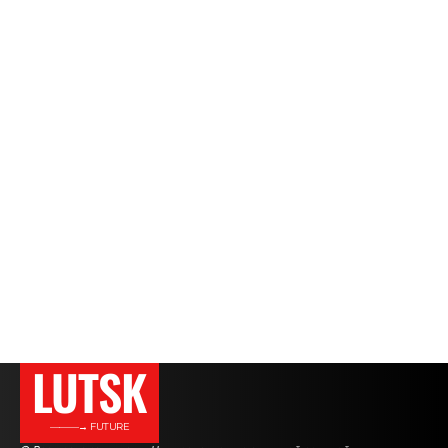
LUTSK
———→ FUTURE