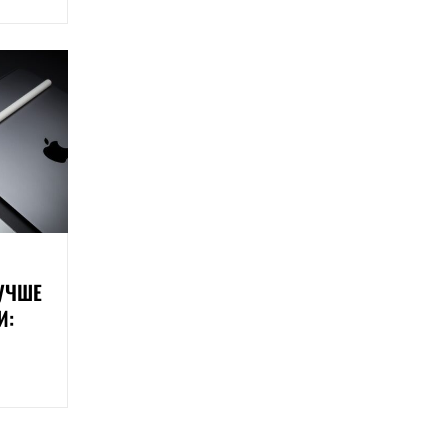
ЛУЧШЕ
И: