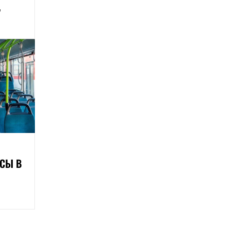
,
СЫ В