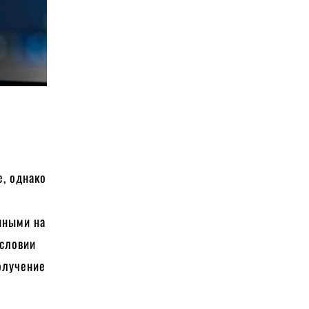
е, однако
.
нными на
условии
олучение