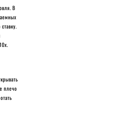
овля. В
заемных
 ставку.
и
10х.
ткрывать
ое плечо
отать