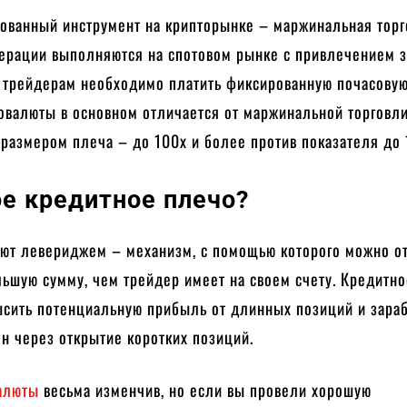
бованный инструмент на крипторынке – маржинальная торг
перации выполняются на спотовом рынке с привлечением 
о трейдерам необходимо платить фиксированную почасовую
овалюты в основном отличается от маржинальной торговл
размером плеча – до 100х и более против показателя до 
ое кредитное плечо?
ают левериджем – механизм, с помощью которого можно о
ьшую сумму, чем трейдер имеет на своем счету. Кредитн
ысить потенциальную прибыль от длинных позиций и зараб
н через открытие коротких позиций.
алюты
весьма изменчив, но если вы провели хорошую