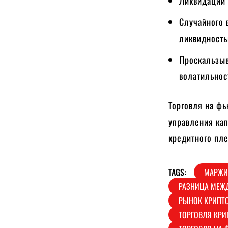
Ликвидации 
Случайного 
ликвидность
Проскальзыв
волатильнос
Торговля на фь
управления кап
кредитного пле
TAGS:
МАРЖИ
РАЗНИЦА МЕЖ
РЫНОК КРИПТ
ТОРГОВЛЯ КРИ