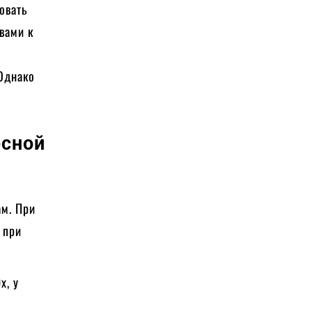
овать
вами к
и
 Однако
сной
ам. При
 при
х, у