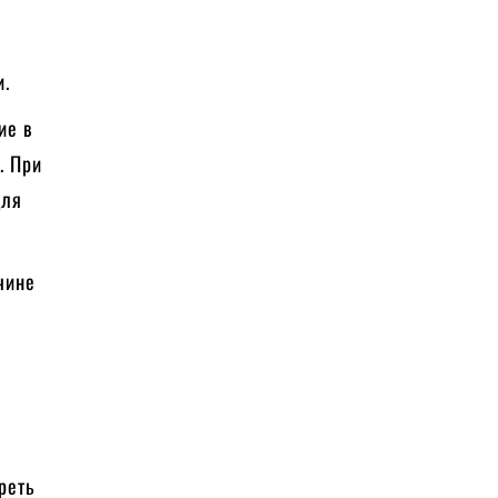
и.
ие в
. При
для
чине
реть