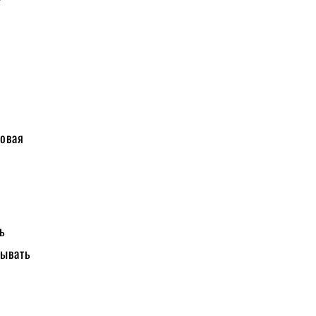
совая
ь
тывать