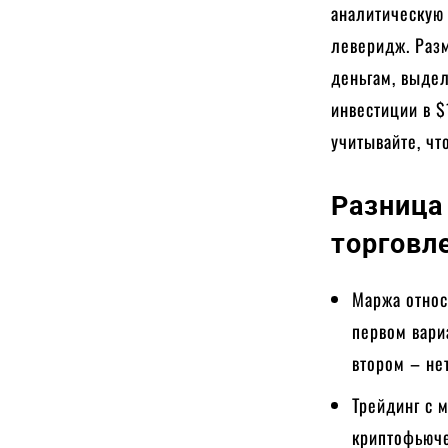
аналитическую 
леверидж. Раз
деньгам, выдел
инвестиции в $
учитывайте, чт
Разница
торговл
Маржа относ
первом вари
втором – нет
Трейдинг с 
криптофьюче