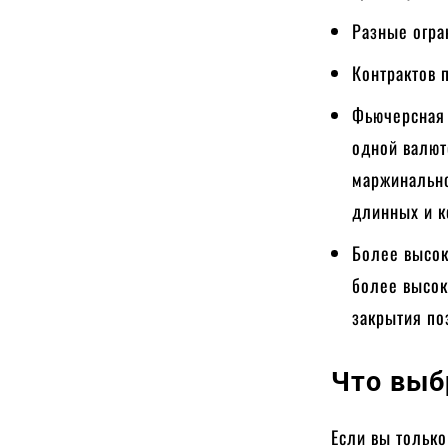
Разные огра
Контрактов 
Фьючерсная 
одной валют
маржинально
длинных и к
Более высок
более высок
закрытия по
Что выб
Если вы только