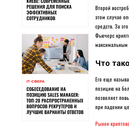
КИЕВЕ: СОВРЕМЕННЫЕ
РЕШЕНИЯ ДЛЯ ПОИСКА
Второй востре
ЭФФЕКТИВНЫХ
этом случае о
СОТРУДНИКОВ
средств. За эт
Фьючерс крипт
максимальным 
Что так
Его еще назыв
ІТ-СФЕРА
позицию на бол
СОБЕСЕДОВАНИЕ НА
ПОЗИЦИЮ SALES MANAGER:
позволяет пов
ТОП-20 РАСПРОСТРАНЕННЫХ
ВОПРОСОВ РЕКРУТЕРОВ И
при падении це
ЛУЧШИЕ ВАРИАНТЫ ОТВЕТОВ
Рынок криптов