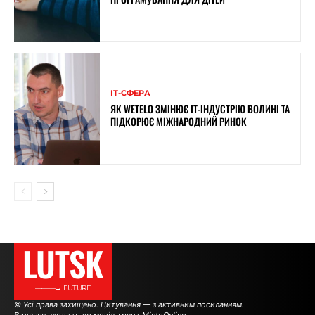
ІТ-СФЕРА
ЯК WETELO ЗМІНЮЄ IT-ІНДУСТРІЮ ВОЛИНІ ТА
ПІДКОРЮЄ МІЖНАРОДНИЙ РИНОК
LUTSK
———→ FUTURE
© Усі права захищено. Цитування — з активним посиланням.