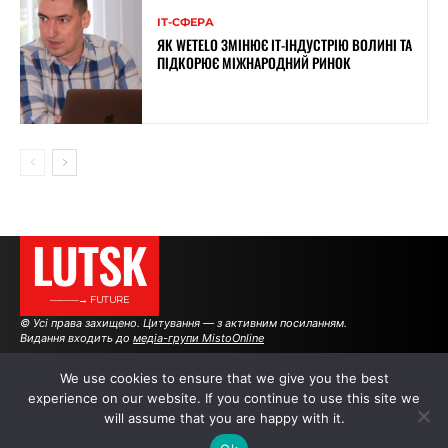
ІТ-СФЕРА
ЯК WETELO ЗМІНЮЄ IT-ІНДУСТРІЮ ВОЛИНІ ТА
ПІДКОРЮЄ МІЖНАРОДНИЙ РИНОК
LUTSK
———→ FUTURE
© Усі права захищено. Цитування — з активним посиланням.
Видання входить до
медіа-групи MistoOnline
We use cookies to ensure that we give you the best
experience on our website. If you continue to use this site we
АВТОРИ
|
РЕКЛАМА НА САЙТІ
will assume that you are happy with it.