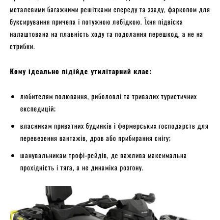
металевими багажними решітками спереду та ззаду, фаркопом для
буксирування причепа і потужною лебідкою. Їхня підвіска
налаштована на плавність ходу та подолання перешкод, а не на
стрибки.
Кому ідеально підійде утилітарний клас:
любителям полювання, риболовлі та тривалих туристичних
експедицій;
власникам приватних будинків і фермерських господарств для
перевезення вантажів, дров або прибирання снігу;
шанувальникам трофі-рейдів, де важлива максимальна
прохідність і тяга, а не динаміка розгону.