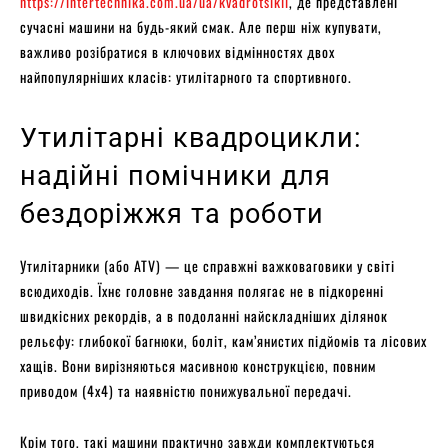
https://intertechnika.com.ua/ua/kvadrotsikli
, де представлені
сучасні машини на будь-який смак. Але перш ніж купувати,
важливо розібратися в ключових відмінностях двох
найпопулярніших класів: утилітарного та спортивного.
Утилітарні квадроцикли:
надійні помічники для
бездоріжжя та роботи
Утилітарники (або ATV) — це справжні важковаговики у світі
всюдиходів. Їхнє головне завдання полягає не в підкоренні
швидкісних рекордів, а в подоланні найскладніших ділянок
рельєфу: глибокої багнюки, боліт, кам’янистих підйомів та лісових
хащів. Вони вирізняються масивною конструкцією, повним
приводом (4х4) та наявністю понижувальної передачі.
Крім того, такі машини практично завжди комплектуються