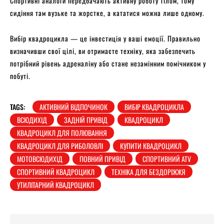
Спортивні аналоги передбачають активну роботу тілом, тому
сидіння там вузьке та жорстке, а кататися можна лише одному.
Вибір квадроцикла — це інвестиція у ваші емоції. Правильно
визначивши свої цілі, ви отримаєте техніку, яка забезпечить
потрібний рівень адреналіну або стане незамінним помічником у
побуті.
TAGS:
АКТИВНИЙ ВІДПОЧИНОК
ВИБІР КВАДРОЦИКЛА
ВСЮДИХІД
ЗАДНІЙ ПРИВІД
КВАДРОЦИКЛ
КВАДРОЦИКЛ ДЛЯ ПОЛЮВАННЯ
КВАДРОЦИКЛ ДЛЯ РИБОЛОВЛІ
КУПИТИ КВАДРОЦИКЛ
МОТОВСЮДИХІД
ПОВНИЙ ПРИВІД
СПОРТИВНИЙ ATV
СПОРТИВНИЙ КВАДРОЦИКЛ
ТЕХНІКА ДЛЯ БЕЗДОРІЖЖЯ
УТИЛІТАРНИЙ КВАДРОЦИКЛ