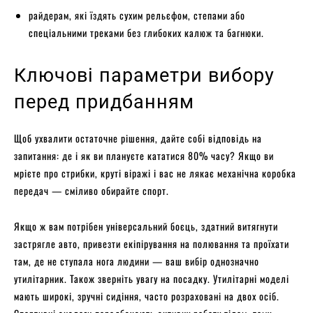
райдерам, які їздять сухим рельєфом, степами або
спеціальними треками без глибоких калюж та багнюки.
Ключові параметри вибору
перед придбанням
Щоб ухвалити остаточне рішення, дайте собі відповідь на
запитання: де і як ви плануєте кататися 80% часу? Якщо ви
мрієте про стрибки, круті віражі і вас не лякає механічна коробка
передач — сміливо обирайте спорт.
Якщо ж вам потрібен універсальний боєць, здатний витягнути
застрягле авто, привезти екіпірування на полювання та проїхати
там, де не ступала нога людини — ваш вибір однозначно
утилітарник. Також зверніть увагу на посадку. Утилітарні моделі
мають широкі, зручні сидіння, часто розраховані на двох осіб.