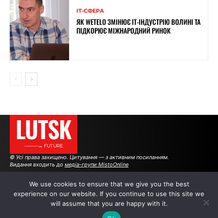
ІТ-СФЕРА
ЯК WETELO ЗМІНЮЄ IT-ІНДУСТРІЮ ВОЛИНІ ТА
ПІДКОРЮЄ МІЖНАРОДНИЙ РИНОК
LUTSK
———→ FUTURE
© Усі права захищено. Цитування — з активним посиланням.
Видання входить до
медіа-групи MistoOnline
We use cookies to ensure that we give you the best
experience on our website. If you continue to use this site we
АВТОРИ
|
РЕКЛАМА НА САЙТІ
will assume that you are happy with it.