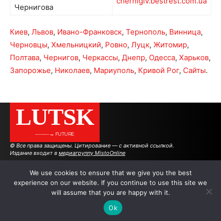
chernigiv.bestrest.com.ua
Чернигова
Киев
,
Львов
,
Ивано-Франковск
,
Тернополь
,
Винница
,
Черновцы
,
Хмельницкий
,
Ровно
,
Луцк
,
Житомир
,
Полтава
,
Чернигов
,
Черкассы
,
Днепр
,
Одесса
,
Харьков
,
Запорожье
,
Николаев
,
Мариуполь
,
Кривой Рог
,
Сайты
.
LUTSK
———→ FUTURE
© Все права защищены. Цитирование — с активной ссылкой.
Издание входит в
медиагруппу MistoOnline
We use cookies to ensure that we give you the best
experience on our website. If you continue to use this site we
АВТОРЫ
|
РЕКЛАМА НА САЙТЕ
will assume that you are happy with it.
Ok
.
.
.