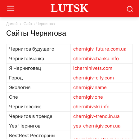
LUTSK
Домой
Сайты Чернигова
Сайты Чернигова
Чернигов будущего
chernigiv-future.com.ua
Черниговчанка
chernihivchanka.info
Я Черниговец
ichernihivets.com
Город
chernigiv-city.com
Экология
chernigiv.name
One
chernigiv.one
Черниговские
chernihivski.info
Чернигов в тренде
chernigiv-trend.in.ua
Yes Чернигов
yes-chernigiv.com.ua
BestRest Рестораны